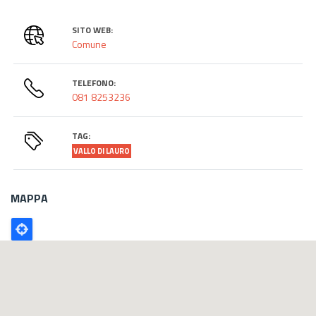
SITO WEB:
Comune
TELEFONO:
081 8253236
TAG:
VALLO DI LAURO
MAPPA
Poligono
GEO