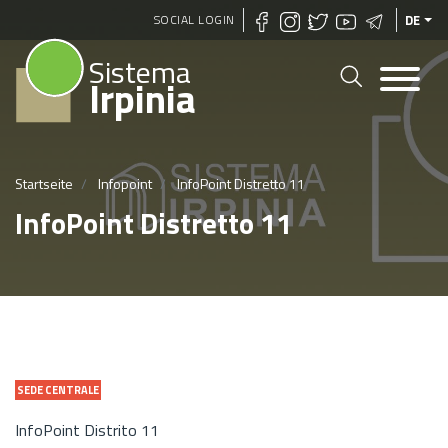
Direkt
SOCIAL LOGIN
DE
zum
Sistema
Inhalt
Irpinia
Startseite
Infopoint
InfoPoint Distretto 11
InfoPoint Distretto 11
SEDE CENTRALE
InfoPoint Distrito 11