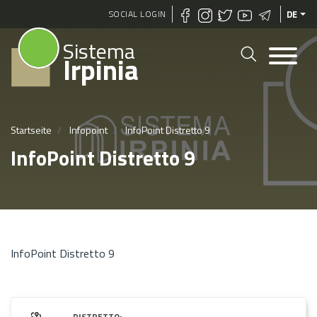
Direkt
SOCIAL LOGIN
DE
zum
Sistema
Inhalt
Irpinia
Startseite
Infopoint
InfoPoint Distretto 9
InfoPoint Distretto 9
InfoPoint Distretto 9
DISTRETTO: