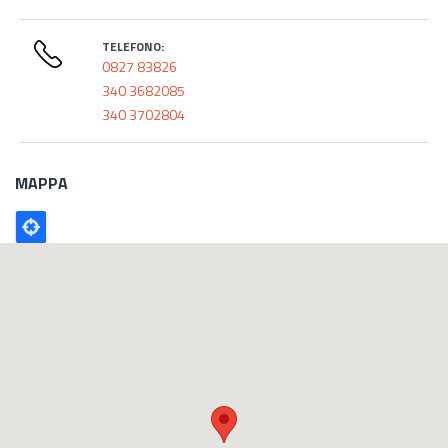
TELEFONO:
0827 83826
340 3682085
340 3702804
MAPPA
Poligono
GEO