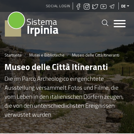
Direkt
SOCIAL LOGIN
DE
zum
Sistema
Inhalt
Irpinia
Startseite
Musei e Biblioteche
Museo delle Città Itineranti
Museo delle Città Itineranti
Die im Parco Archeologico eingerichtete
Ausstellung versammelt Fotos und Filme, die
vom Leben in den italienischen Dörfern zeugen,
die von den unterschiedlichsten Ereignissen
verwüstet wurden