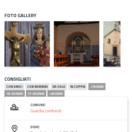
FOTO GALLERY
CONSIGLIATI
CON AMICI
CON BAMBINI
DA SOLO
IN COPPIA
<18 ANNI
18-30 ANNI
31-60 ANNI
>60 ANNI
COMUNE:
Guardia Lombardi
DOVE: