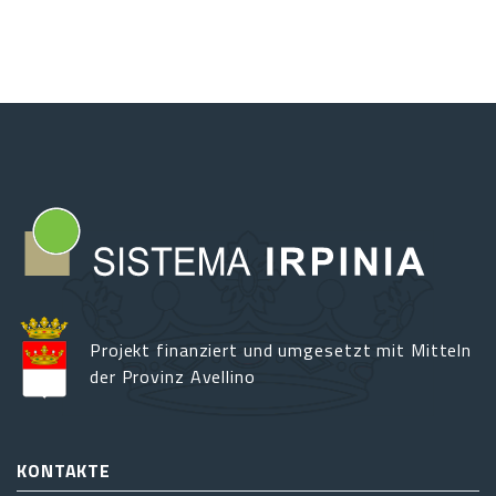
Getreideriten
und
-
festen
entlang
des
südlichen
Apennins
Projekt finanziert und umgesetzt mit Mitteln
der Provinz Avellino
KONTAKTE