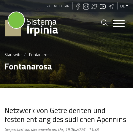
Direkt
SOCIAL LOGIN
DE
zum
Sistema
Inhalt
Irpinia
Startseite
Fontanarosa
Fontanarosa
Netzwerk von Getreideriten und -
festen entlang des südlichen Apennins
Gespeichert von
alecarpenito
am
Do., 19.06.2025 - 11:38