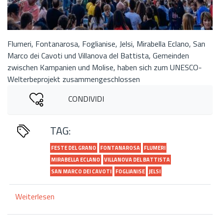
Flumeri, Fontanarosa, Foglianise, Jelsi, Mirabella Eclano, San
Marco dei Cavoti und Villanova del Battista, Gemeinden
zwischen Kampanien und Molise, haben sich zum UNESCO-
Welterbeprojekt zusammengeschlossen
CONDIVIDI
TAG:
FESTE DEL GRANO
FONTANAROSA
FLUMERI
MIRABELLA ECLANO
VILLANOVA DEL BATTISTA
SAN MARCO DEI CAVOTI
FOGLIANISE
JELSI
Weiterlesen
über
Netzwerk
von