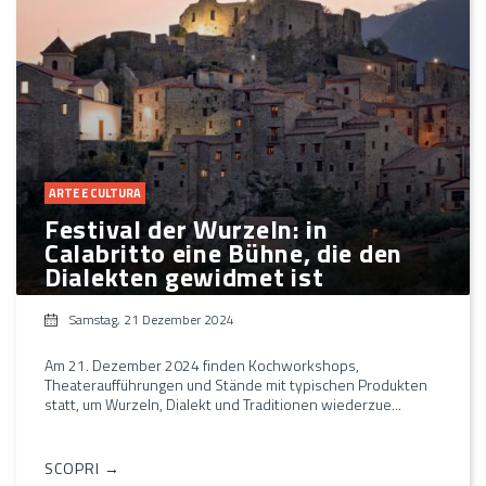
ARTE E CULTURA
Festival der Wurzeln: in
Calabritto eine Bühne, die den
Dialekten gewidmet ist
Samstag, 21 Dezember 2024
Am 21. Dezember 2024 finden Kochworkshops,
Theateraufführungen und Stände mit typischen Produkten
statt, um Wurzeln, Dialekt und Traditionen wiederzue...
SCOPRI →