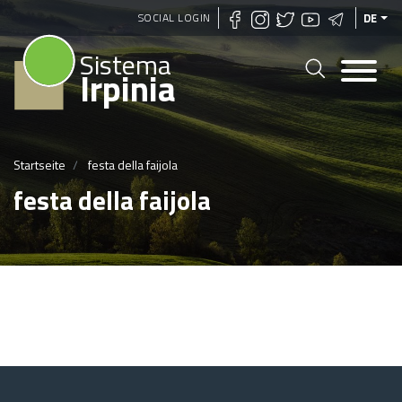
Direkt
SOCIAL LOGIN
DE
zum
Sistema
Inhalt
Irpinia
Startseite
festa della faijola
festa della faijola