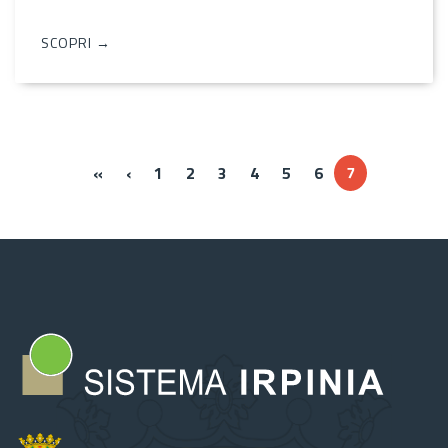
SCOPRI →
« Prima
‹‹
«
‹
1
2
3
4
5
6
7