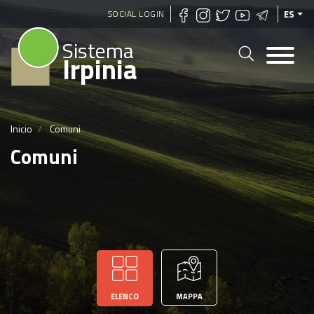
Pasar
SOCIAL LOGIN
ES
al
Sistema
contenido
Irpinia
principal
Inicio
Comuni
Comuni
ELENCO
MAPPA