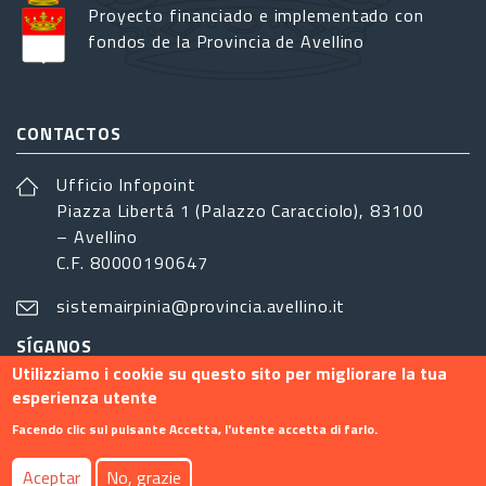
Proyecto financiado e implementado con
fondos de la Provincia de Avellino
CONTACTOS
Ufficio Infopoint
Piazza Libertá 1 (Palazzo Caracciolo), 83100
– Avellino
C.F. 80000190647
sistemairpinia@provincia.avellino.it
SÍGANOS
Utilizziamo i cookie su questo sito per migliorare la tua
esperienza utente
Facendo clic sul pulsante Accetta, l'utente accetta di farlo.
Footer menu
Aceptar
No, grazie
Contacto
Info
Privacy