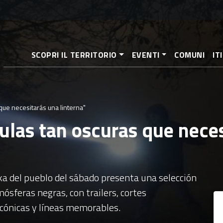
Pasar
al
contenido
principal
SCOPRI IL TERRITORIO
EVENTI
COMUNI
IT
 que necesitarás una linterna"
culas tan oscuras que nece
ika del pueblo del sábado presenta una selección
sferas negras, con trailers, cortes
icónicas y líneas memorables.