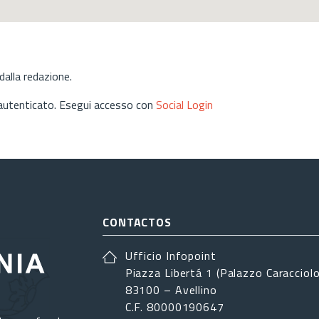
alla redazione.
 autenticato. Esegui accesso con
Social Login
CONTACTOS
Ufficio Infopoint
Piazza Libertá 1 (Palazzo Caracciolo
83100 – Avellino
C.F. 80000190647