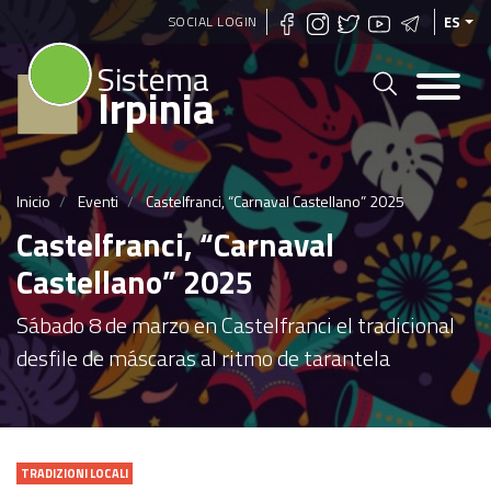
Pasar
SOCIAL LOGIN
ES
al
Sistema
contenido
Irpinia
principal
Inicio
Eventi
Castelfranci, “Carnaval Castellano” 2025
Castelfranci, “Carnaval
Castellano” 2025
Sábado 8 de marzo en Castelfranci el tradicional
desfile de máscaras al ritmo de tarantela
TRADIZIONI LOCALI