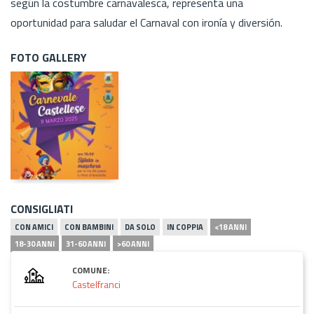
según la costumbre carnavalesca, representa una
oportunidad para saludar el Carnaval con ironía y diversión.
FOTO GALLERY
CONSIGLIATI
CON AMICI
CON BAMBINI
DA SOLO
IN COPPIA
<18 ANNI
18-30 ANNI
31-60 ANNI
>60 ANNI
COMUNE:
Castelfranci