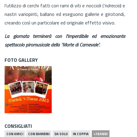
l’utilizzo di cerchi fatti con rami di viti e noccioli (
'ndreccio
) e
nastri variopinti, ballano ed eseguono gallerie e girotondi,
creando così un particolare ed originale effetto visivo.
La giornata terminerà con l'imperdibile ed emozionante
spettacolo piromusicale della "Morte di Carnevale".
FOTO GALLERY
CONSIGLIATI
CON AMICI
CON BAMBINI
DA SOLO
IN COPPIA
<18 ANNI