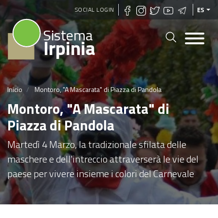
Pasar
SOCIAL LOGIN
ES
al
Sistema
contenido
Irpinia
principal
Inicio
Montoro, "A Mascarata" di Piazza di Pandola
Montoro, "A Mascarata" di
Piazza di Pandola
Martedì 4 Marzo, la tradizionale sfilata delle
maschere e dell’intreccio attraverserà le vie del
paese per vivere insieme i colori del Carnevale