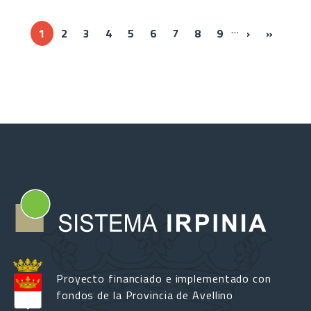
…
››
Ultima 
1
2
3
4
5
6
7
8
9
›
»
Proyecto financiado e implementado con
fondos de la Provincia de Avellino