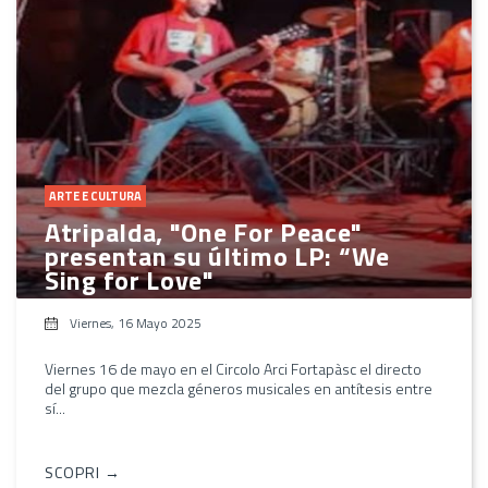
ARTE E CULTURA
Atripalda, "One For Peace"
presentan su último LP: “We
Sing for Love"
Viernes, 16 Mayo 2025
Viernes 16 de mayo en el Circolo Arci Fortapàsc el directo
del grupo que mezcla géneros musicales en antítesis entre
sí...
SCOPRI →