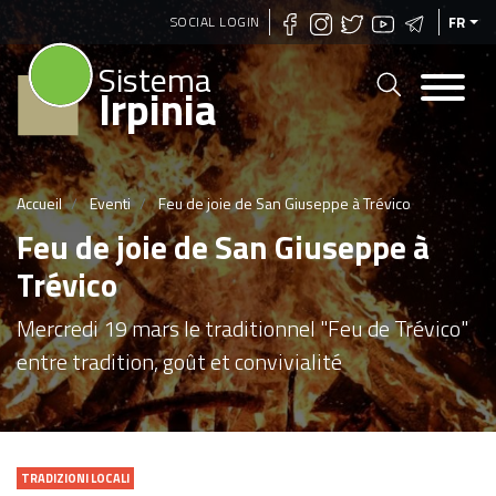
Aller
SOCIAL LOGIN
FR
au
Sistema
contenu
Irpinia
principal
Accueil
Eventi
Feu de joie de San Giuseppe à Trévico
Feu de joie de San Giuseppe à
Trévico
Mercredi 19 mars le traditionnel "Feu de Trévico"
entre tradition, goût et convivialité
TRADIZIONI LOCALI