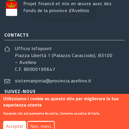
Projet financé et mis en œuvre avec des
fonds de la province d'Avellino
CONTACTS
Ufficio Infopoint
Piazza Libertá 1 (Palazzo Caracciolo), 83100
– Avellino
C.F. 80000190647
sistemairpinia@provincia.avellino.it
SUIVEZ-NOUS
Utilizziamo i cookie su questo sito per migliorare la tua
esperienza utente
Facendo clic sul pulsante Accetta, l'utente accetta di farlo.
Footer menu
Accepter
Non, merci.
Contact
Info
Privacy