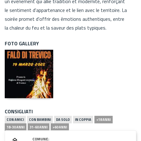
un événement qui allie tradition et modernité, renforçant
le sentiment d'appartenance et le lien avec le territoire. La
soirée promet d'offrir des émotions authentiques, entre
la chaleur du feu et la saveur des plats typiques.
FOTO GALLERY
CONSIGLIATI
CON AMICI
CON BAMBINI
DA SOLO
IN COPPIA
<18 ANNI
18-30 ANNI
31-60 ANNI
>60 ANNI
COMUNE: