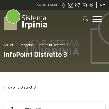
Aller
SOCIAL LOGIN
FR
au
Sistema
contenu
Irpinia
principal
Accueil
Infopoint
InfoPoint Distretto 3
InfoPoint Distretto 3
infoPoint District 3
DISTRETTO: