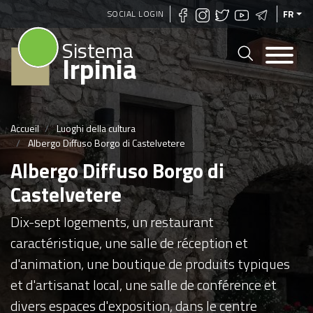
Aller
SOCIAL LOGIN
FR
au
Sistema
contenu
Irpinia
principal
Accueil
Luoghi della cultura
Albergo Diffuso Borgo di Castelvetere
Albergo Diffuso Borgo di
Castelvetere
Dix-sept logements, un restaurant
caractéristique, une salle de réception et
d'animation, une boutique de produits typiques
et d'artisanat local, une salle de conférence et
divers espaces d'exposition, dans le centre