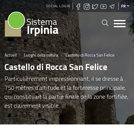
Aller
SOCIAL LOGIN
FR
au
Sistema
contenu
Irpinia
principal
Accueil
Luoghi della cultura
Castello di Rocca San Felice
Castello di Rocca San Felice
Particulièrement impressionnant, il se dresse à
750 mètres d'altitude et la forteresse principale,
qui constituait la partie finale de la zone fortifiée,
est clairement visible.