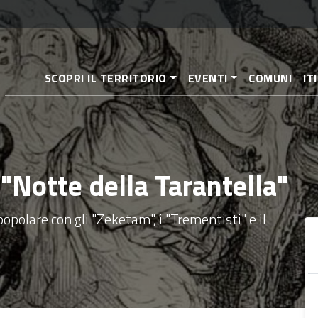
Aller
au
contenu
principal
SCOPRI IL TERRITORIO
EVENTI
COMUNI
IT
"Notte della Tarantella"
opolare con gli "Zeketam", i "Trementisti" e il