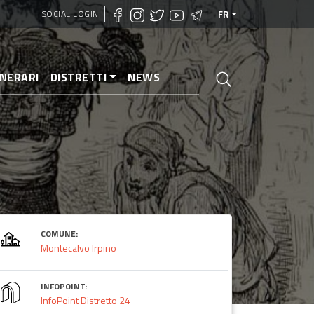
SOCIAL LOGIN
FR
INERARI
DISTRETTI
NEWS
COMUNE:
Montecalvo Irpino
INFOPOINT:
InfoPoint Distretto 24