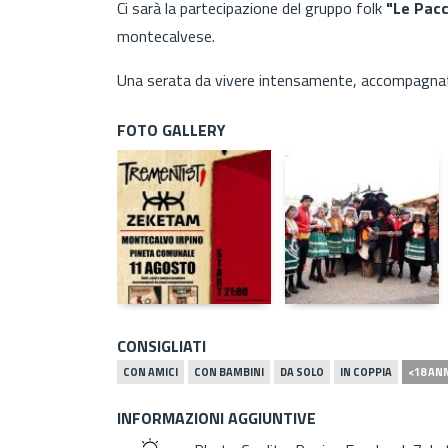
Ci sarà la partecipazione del gruppo folk
"Le Pac
montecalvese.
Una serata da vivere intensamente, accompagna
FOTO GALLERY
CONSIGLIATI
CON AMICI
CON BAMBINI
DA SOLO
IN COPPIA
<18 AN
INFORMAZIONI AGGIUNTIVE