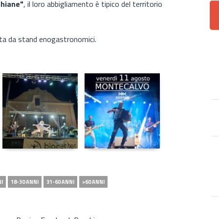
chiane"
, il loro abbigliamento è tipico del territorio
ta da stand enogastronomici.
NI
18-30 ANNI
31-60 ANNI
>60 ANNI