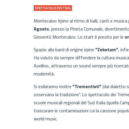
SPETTACOLI E FESTIVAL
Montecalvo Irpino al ritmo di balli, canti e musica
Agosto
, presso la Pineta Comunale, divertiment
Gioventù Montecalvo. Lo start è previto per le
o
Spazio alla band di origine irpine
"Zeketam"
, inf
Ha voluto da sempre diffondere la cultura musical
Avellino, attraverso un sound sempre più ricercato 
modernità.
Si esibiranno inoltre
"Trementisti"
(dal dialetto 
osservano la tradizione". Lo spettacolo dei Treme
scuole musicali regionali del Sud Italia (quella C
trascurare le contaminazioni cui la canzone popola
world music.