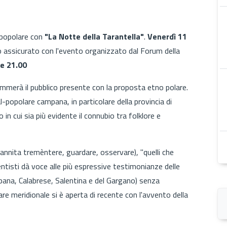
 popolare con
"La Notte della Tarantella"
.
Venerdì 11
o assicurato con l'evento organizzato dal Forum della
re 21.00
iemmerà il pubblico presente con la proposta etno polare.
-popolare campana, in particolare della provincia di
in cui sia più evidente il connubio tra folklore e
sannita tremèntere, guardare, osservare), "quelli che
ntisti dà voce alle più espressive testimonianze delle
ampana, Calabrese, Salentina e del Gargano) senza
re meridionale si è aperta di recente con l'avvento della