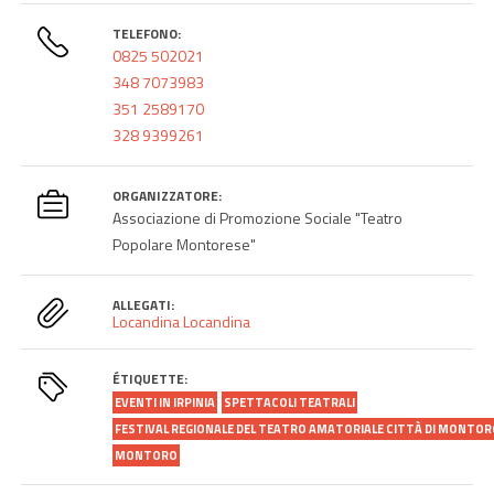
TELEFONO:
0825 502021
348 7073983
351 2589170
328 9399261
ORGANIZZATORE:
Associazione di Promozione Sociale "Teatro
Popolare Montorese"
ALLEGATI:
Locandina
Locandina
ÉTIQUETTE:
EVENTI IN IRPINIA
SPETTACOLI TEATRALI
FESTIVAL REGIONALE DEL TEATRO AMATORIALE CITTÀ DI MONTO
MONTORO