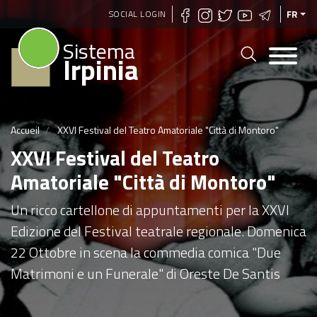
Aller
SOCIAL LOGIN
FR
au
Sistema
contenu
Irpinia
principal
Accueil
XXVI Festival del Teatro Amatoriale "Città di Montoro"
XXVI Festival del Teatro
Amatoriale "Città di Montoro"
Un ricco cartellone di appuntamenti per la XXVI
Edizione del Festival teatrale regionale. Domenica
22 Ottobre in scena la commedia comica "Due
Matrimoni e un Funerale" di Oreste De Santis