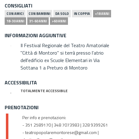
CONSIGLIATI
CON AMICI
CON BAMBINI
DA SOLO
IN COPPIA
<18 ANNI
18-30 ANNI
31-60 ANNI
>60 ANNI
INFORMAZIONI AGGIUNTIVE
Il Festival Regionale del Teatro Amatoriale
"Città di Montoro" si terrà presso l'atrio
dell'edificio ex Scuole Elementari in Via
Sottana 1 a Preturo di Montoro
ACCESSIBILITA
TOTALMENTE ACCESSIBILE
PRENOTAZIONI
Per info e prenotazioni:
- 351 2589170 | 348 7073983 | 328 9399261
- teatropopolaremontorese@gmail.com |