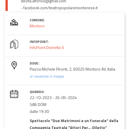
devita.alfonso@gmail.com
- facebook.com/teatropopolaremontorese.it
COMUNE:
Montoro
INFOPOINT:
InfoPoint Distretto 6
DOVE:
Piazza Michele Pironti, 2, 83025 Montoro AV, Italia
visualizza in mappa
QUANDO:
22-10-2023
-
26-05-2024
SAB DOM
dalle 19:30
Spettacolo "Due Matrimoni e un Funerale" della
Compagnia Teatrale "Attori Per… Diletto"