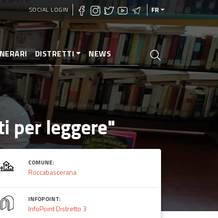
SOCIAL LOGIN
FR
INERARI
DISTRETTI
NEWS
i per leggere"
COMUNE:
Roccabascerana
INFOPOINT:
InfoPoint Distretto 3