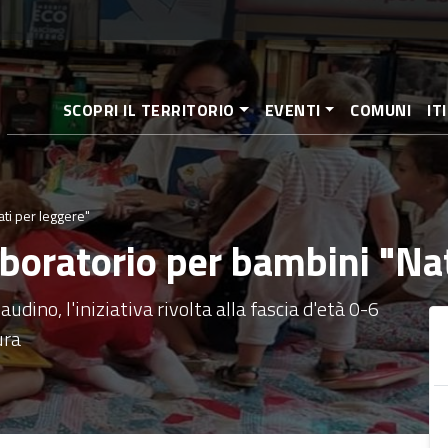
Aller
au
contenu
principal
SCOPRI IL TERRITORIO
EVENTI
COMUNI
IT
ti per leggere"
boratorio per bambini "Nat
udino, l'iniziativa rivolta alla fascia d'età 0-6
ura