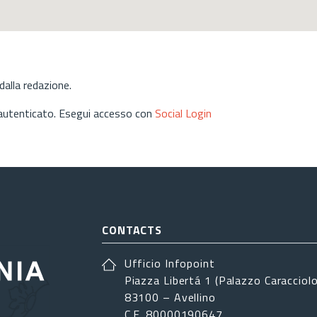
alla redazione.
 autenticato. Esegui accesso con
Social Login
CONTACTS
Ufficio Infopoint
Piazza Libertá 1 (Palazzo Caracciolo
83100 – Avellino
C.F. 80000190647