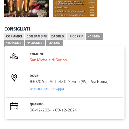
CONSIGLIATI
CON AMICI
CON BAMBINI
DA SOLO
IN COPPIA
<18 ANNI
18-30 ANNI
31-60 ANNI
>60 ANNI
COMUNE:
San Michele di Serino
DOVE:
83020 San Michele Di Serino (AV) - Via Roma, 1
visualizza in mappa
QUANDO:
06-12-2024
-
08-12-2024