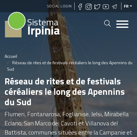
Aller
SOCIAL LOGIN
FR
au
Sistema
contenu
Irpinia
principal
Accueil
Réseau de rites et de festivals céréaliers le long des Apennins du
Sud
Réseau de rites et de festivals
céréaliers le long des Apennins
du Sud
Flumeri, Fontanarosa, Foglianise, Jelsi, Mirabella
Eclano, San Marco dei Cavoti et Villanova del
Battista, communes situées entre la Campanie et