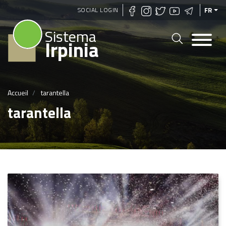
Aller
SOCIAL LOGIN
FR
au
Sistema
contenu
Irpinia
principal
Accueil
tarantella
tarantella