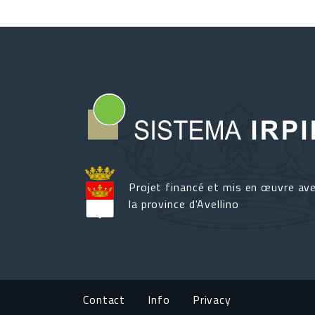
Projet financé et mis en œuvre av
la province d'Avellino
Footer menu
Contact
Info
Privacy