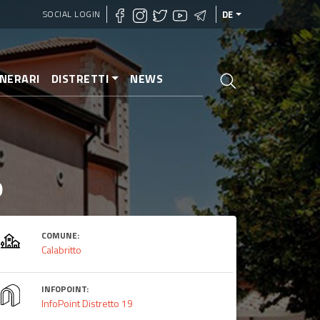
SOCIAL LOGIN
DE
INERARI
DISTRETTI
NEWS
o
COMUNE:
Calabritto
INFOPOINT:
InfoPoint Distretto 19