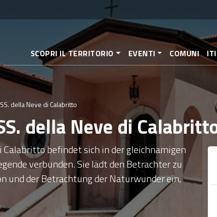
Direkt
zum
Inhalt
SCOPRI IL TERRITORIO
EVENTI
COMUNI
IT
SS. della Neve di Calabritto
SS. della Neve di Calabritt
 Calabritto befindet sich in der gleichnamigen
legende verbunden. Sie lädt den Betrachter zu
on und der Betrachtung der Naturwunder ein,