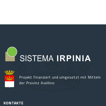
di
Conza
Kandidat
für
„Italienische
Kulturhauptstadt
2027“
Projekt finanziert und umgesetzt mit Mitteln
der Provinz Avellino
KONTAKTE