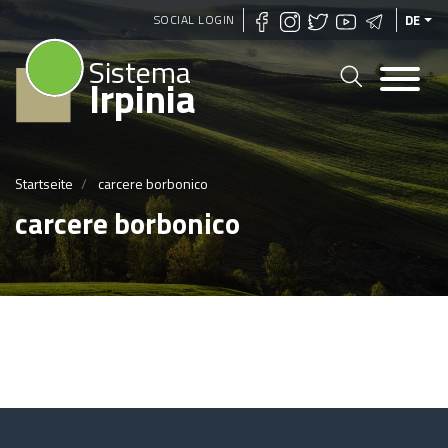
Direkt
SOCIAL LOGIN
DE
zum
Sistema
Inhalt
Irpinia
Startseite
carcere borbonico
carcere borbonico