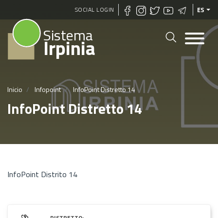
Pasar
SOCIAL LOGIN
ES
al
Sistema
contenido
Irpinia
principal
Inicio
Infopoint
InfoPoint Distretto 14
InfoPoint Distretto 14
InfoPoint Distrito 14
DISTRETTO: