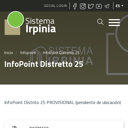
Pasar
SOCIAL LOGIN
ES
al
Sistema
contenido
Irpinia
principal
Inicio
Infopoint
InfoPoint Distretto 25
InfoPoint Distretto 25
InfoPoint Distrito 25 PROVISIONAL (pendiente de ubicación)
DISTRETTO: