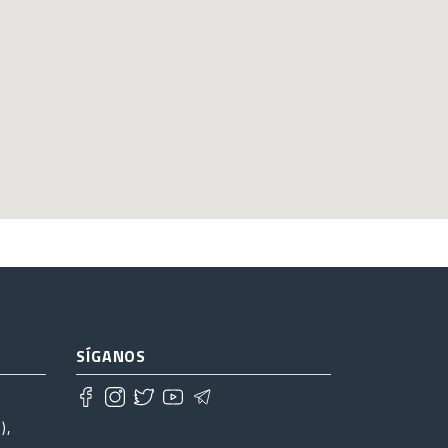
SÍGANOS
),