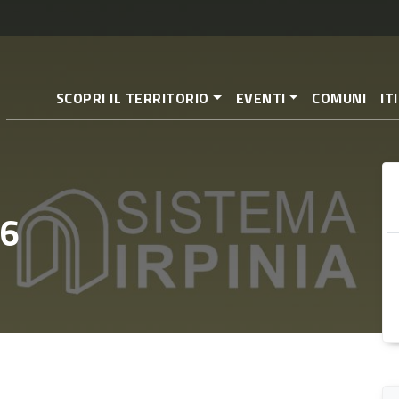
Pasar
al
contenido
principal
SCOPRI IL TERRITORIO
EVENTI
COMUNI
IT
 6