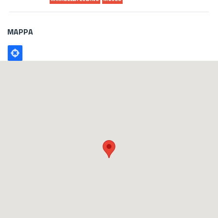
MAPPA
Poligono
GEO