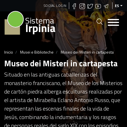
Pasar
SOCIAL LOGIN
ES
al
Sistema
contenido
Irpinia
principal
Inicio
Musei e Biblioteche
Museo dei Misteri in cartapesta
Museo dei Misteri in cartapesta
Situado en las antiguas caballerizas del
monasterio franciscano, el Museo de los Misterios
de cartón piedra alberga esculturas realizadas por
el artista de Mirabella Eclano Antonio Russo, que
representan las escenas finales de la vida de
Jesús, combinando la indumentaria y los rasgos
de personas reales del siglo XIX con los episodios