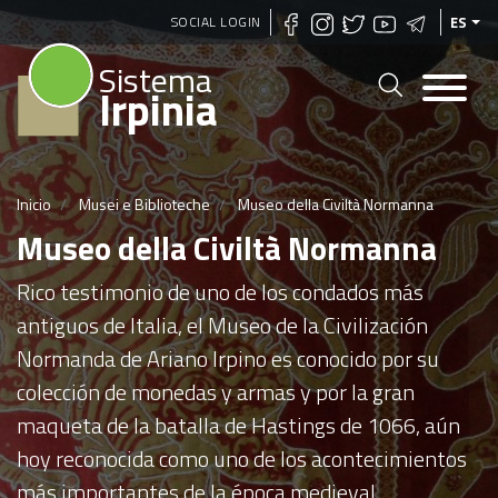
Pasar
SOCIAL LOGIN
ES
al
Sistema
contenido
Irpinia
principal
Inicio
Musei e Biblioteche
Museo della Civiltà Normanna
Museo della Civiltà Normanna
Rico testimonio de uno de los condados más
antiguos de Italia, el Museo de la Civilización
Normanda de Ariano Irpino es conocido por su
colección de monedas y armas y por la gran
maqueta de la batalla de Hastings de 1066, aún
hoy reconocida como uno de los acontecimientos
más importantes de la época medieval.