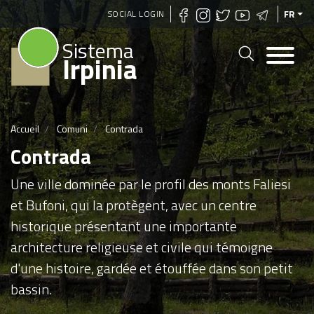
Aller
SOCIAL LOGIN
FR
au
Sistema
contenu
Irpinia
principal
Accueil
Comuni
Contrada
Contrada
Une ville dominée par le profil des monts Faliesi
et Bufoni, qui la protègent, avec un centre
historique présentant une importante
architecture religieuse et civile qui témoigne
d'une histoire, gardée et étouffée dans son petit
bassin.