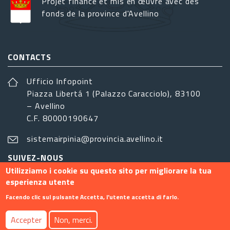
Projet financé et mis en œuvre avec des
fonds de la province d'Avellino
CONTACTS
Ufficio Infopoint
Piazza Libertá 1 (Palazzo Caracciolo), 83100
– Avellino
C.F. 80000190647
sistemairpinia@provincia.avellino.it
SUIVEZ-NOUS
Utilizziamo i cookie su questo sito per migliorare la tua
esperienza utente
Facendo clic sul pulsante Accetta, l'utente accetta di farlo.
Footer menu
Accepter
Non, merci.
Contact
Info
Privacy