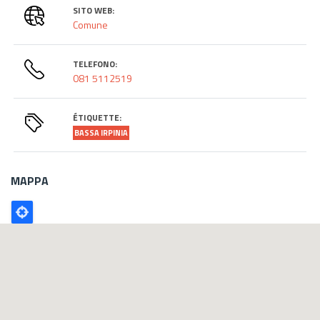
SITO WEB:
Comune
TELEFONO:
081 5112519
ÉTIQUETTE:
BASSA IRPINIA
MAPPA
Poligono
GEO