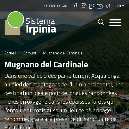
Aller
SOCIAL LOGIN
FR
au
Sistema
contenu
Irpinia
principal
Accueil
Comuni
Mugnano del Cardinale
Mugnano del Cardinale
Dans une vallée créée par le torrent Acqualonga,
au pied des montagnes de l'Irpinia occidental, une
destination idéale pour de longues randonnées
riches en oxygène dans les épaisses forêts qui
l'entourent, mais aussi un lieu de pèlerinage
renommé, grâce à la présence du sanctuaire de
Santa Filomena.