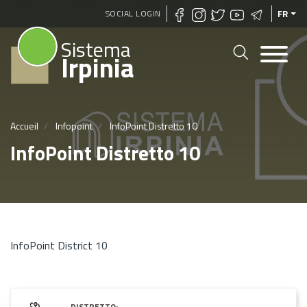
Aller
SOCIAL LOGIN
FR
au
Sistema
contenu
Irpinia
principal
Accueil
Infopoint
InfoPoint Distretto 10
InfoPoint Distretto 10
InfoPoint District 10
DISTRETTO: