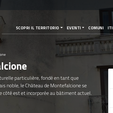
Aller
au
contenu
principal
SCOPRI IL TERRITORIO
EVENTI
COMUNI
IT
ione
alcione
urelle particulière, fondé en tant que
lais noble, le Château de Montefalcione se
le côté est et incorporée au bâtiment actuel.