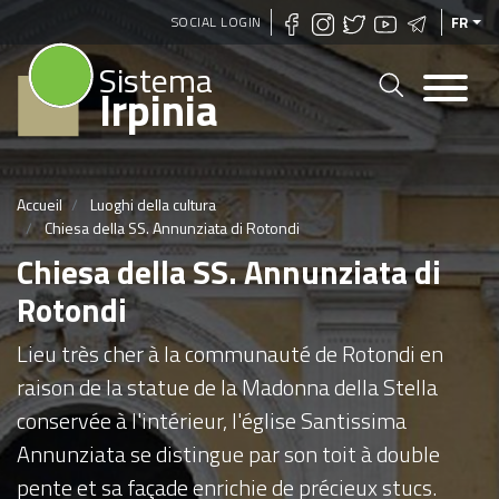
Aller
SOCIAL LOGIN
FR
au
Sistema
contenu
Irpinia
principal
Accueil
Luoghi della cultura
Chiesa della SS. Annunziata di Rotondi
Chiesa della SS. Annunziata di
Rotondi
Lieu très cher à la communauté de Rotondi en
raison de la statue de la Madonna della Stella
conservée à l'intérieur, l'église Santissima
Annunziata se distingue par son toit à double
pente et sa façade enrichie de précieux stucs.