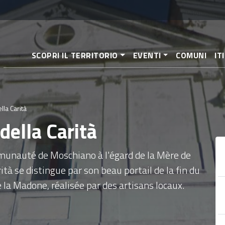
Aller
au
contenu
principal
SCOPRI IL TERRITORIO
EVENTI
COMUNI
IT
lla Carità
della Carità
munauté de Moschiano à l'égard de la Mère de
ità se distingue par son beau portail de la fin du
e la Madone, réalisée par des artisans locaux.