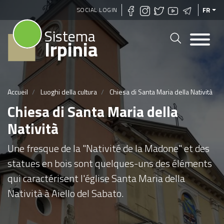
Aller
SOCIAL LOGIN
FR
au
Sistema
contenu
Irpinia
principal
Accueil
Luoghi della cultura
Chiesa di Santa Maria della Natività
Chiesa di Santa Maria della
Natività
Une fresque de la "Nativité de la Madone" et des
statues en bois sont quelques-uns des éléments
qui caractérisent l'église Santa Maria della
Natività à Aiello del Sabato.