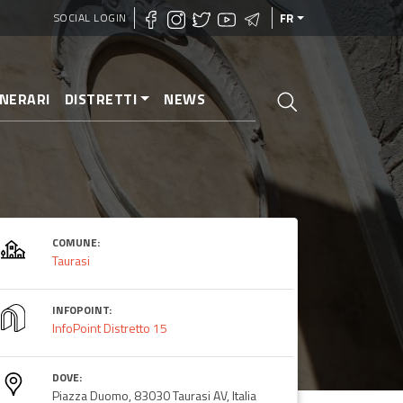
SOCIAL LOGIN
FR
INERARI
DISTRETTI
NEWS
COMUNE:
Taurasi
INFOPOINT:
InfoPoint Distretto 15
DOVE:
Piazza Duomo, 83030 Taurasi AV, Italia