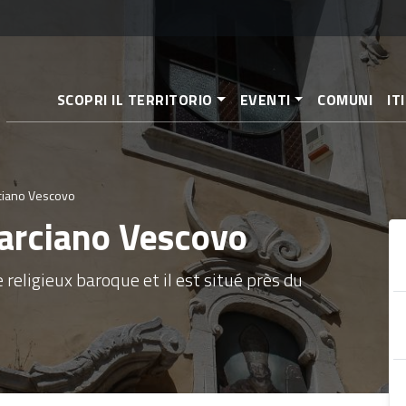
Aller
au
contenu
principal
SCOPRI IL TERRITORIO
EVENTI
COMUNI
IT
rciano Vescovo
Marciano Vescovo
e religieux baroque et il est situé près du