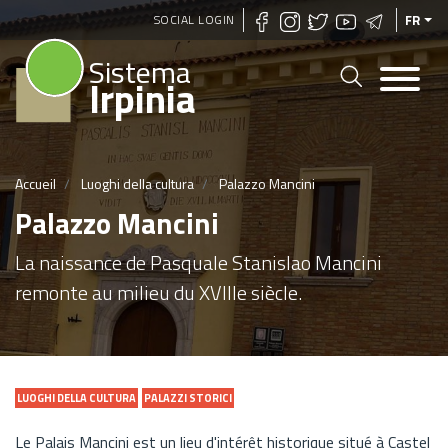
Aller
SOCIAL LOGIN
FR
au
Sistema
contenu
Irpinia
principal
Accueil
Luoghi della cultura
Palazzo Mancini
Palazzo Mancini
La naissance de Pasquale Stanislao Mancini
remonte au milieu du XVIIIe siècle.
LUOGHI DELLA CULTURA
PALAZZI STORICI
Le Palais Mancini est un lieu d'intérêt historique situé à Castel