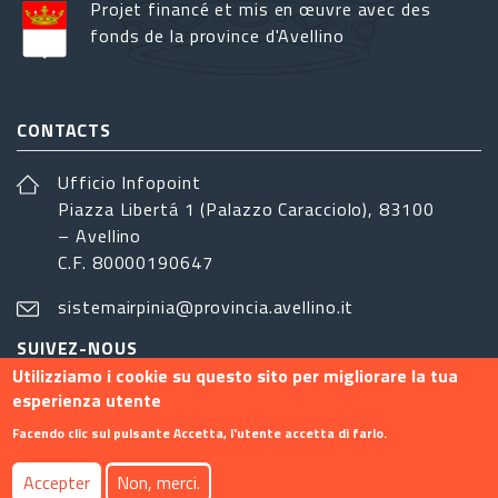
Projet financé et mis en œuvre avec des
fonds de la province d'Avellino
CONTACTS
Ufficio Infopoint
Piazza Libertá 1 (Palazzo Caracciolo), 83100
– Avellino
C.F. 80000190647
sistemairpinia@provincia.avellino.it
SUIVEZ-NOUS
Utilizziamo i cookie su questo sito per migliorare la tua
esperienza utente
Facendo clic sul pulsante Accetta, l'utente accetta di farlo.
Footer menu
Accepter
Non, merci.
Contact
Info
Privacy