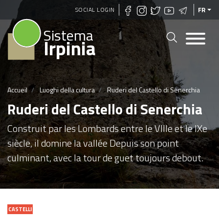
Aller
SOCIAL LOGIN
FR
au
Sistema
contenu
Irpinia
principal
Accueil
Luoghi della cultura
Ruderi del Castello di Senerchia
Ruderi del Castello di Senerchia
Construit par les Lombards entre le VIIIe et le IXe
siècle, il domine la vallée Depuis son point
culminant, avec la tour de guet toujours debout.
CASTELLI