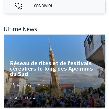
CONDIVIDI
Ultime News
Réseau de rites et de festivals
céréaliers le long des Apennins
du Sud
Jeudi, 19 juin 2025
LEGGI TUTTO →