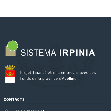
candidate
à
la
"Capitale
italienne
de
la
culture
2027"
Projet financé et mis en œuvre avec des
fonds de la province d'Avellino
CONTACTS
Ufficio Infopoint