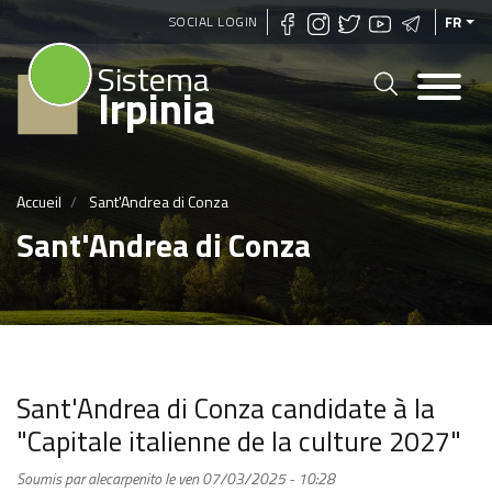
Aller
SOCIAL LOGIN
FR
au
Sistema
contenu
Irpinia
principal
Accueil
Sant'Andrea di Conza
Sant'Andrea di Conza
Sant'Andrea di Conza candidate à la
"Capitale italienne de la culture 2027"
Soumis par
alecarpenito
le
ven 07/03/2025 - 10:28