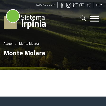
Aller
SOCIAL LOGIN
FR
au
Sistema
contenu
Irpinia
principal
Accueil
Monte Molara
Monte Molara