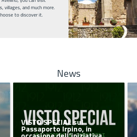
Avellino, you can visit
s, villages, and much more.
hoose to discover it.
News
VISTO SPECIAL sul
Passaporto Irpino, in
occasione dell’iniziativa