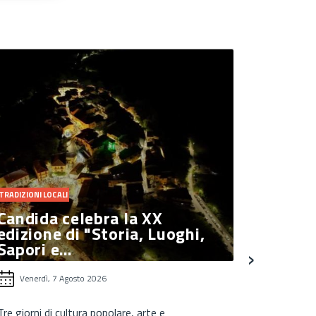
TRADIZIONI LOCALI
ENOGASTRON
Candida celebra la XX
Torna p
edizione di "Storia, Luoghi,
Love F
Sapori e…
›
Venerdì, 7 Agosto 2026
Venerdì,
Tre giorni di cultura popolare, arte e
Lapio celebr