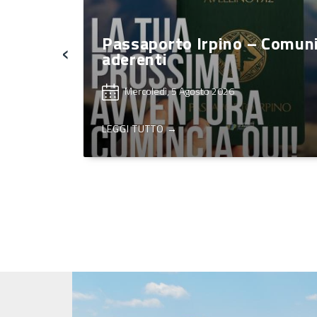
ttà
Passaporto Irpino – Comun
‹
aderenti
Mercoledì, 5 Agosto 2026
LEGGI TUTTO →