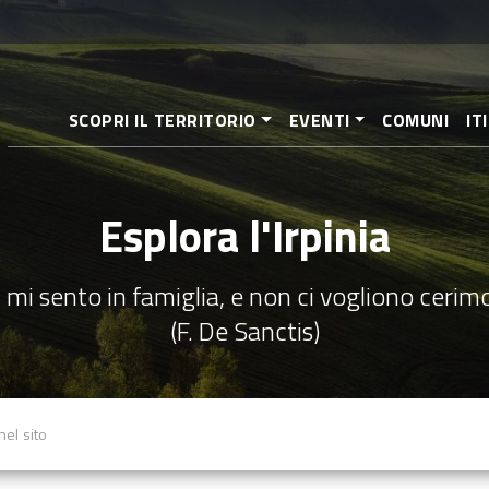
Salta
al
contenuto
principale
SCOPRI IL TERRITORIO
EVENTI
COMUNI
IT
Esplora l'Irpinia
 mi sento in famiglia, e non ci vogliono cerim
(F. De Sanctis)