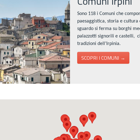
Comuni Irpini
Sono 118 i Comuni che compong
paesaggistica, storia e cultura o
sguardo si ferma su borghi medi
palazzotti signorili e castelli,
tradizioni dell’Irpinia.
SCOPRI I COMUNI →