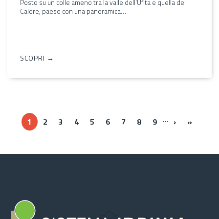
Posto su un colle ameno tra la valle dell'Ufita e quella del
Calore, paese con una panoramica…
SCOPRI →
…
››
Ultima 
1
2
3
4
5
6
7
8
9
›
»