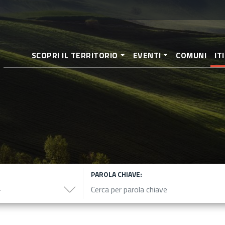
Salta
al
contenuto
principale
SCOPRI IL TERRITORIO
EVENTI
COMUNI
IT
PAROLA CHIAVE: