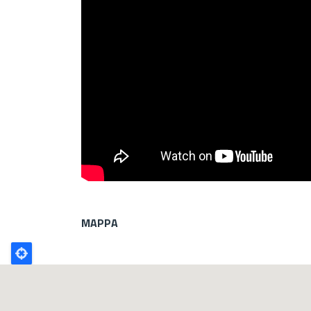
MAPPA
Poligono
GEO