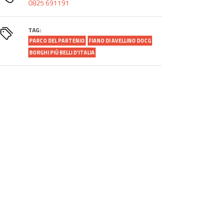
‎0825 691191
TAG:
PARCO DEL PARTENIO
FIANO DI AVELLINO DOCG
BORGHI PIÙ BELLI D'ITALIA