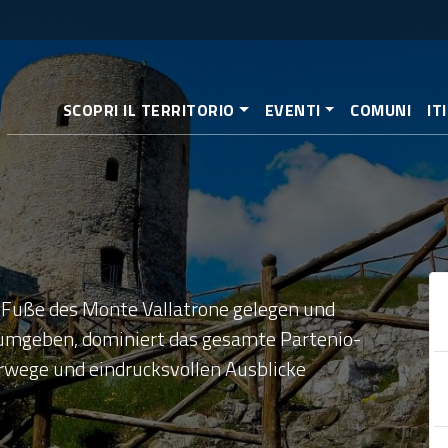
Direkt
zum
Inhalt
SCOPRI IL TERRITORIO
EVENTI
COMUNI
IT
m Fuße des Monte Vallatrone gelegen und
 umgeben, dominiert das gesamte Partenio-
rwege und eindrucksvollen Ausblicke