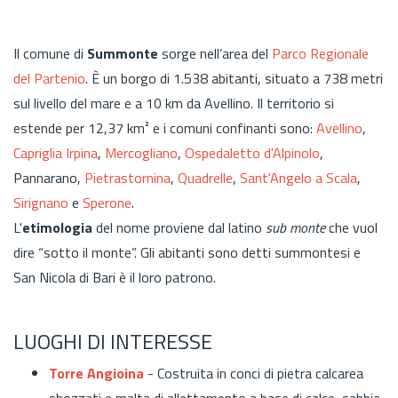
Il comune di
Summonte
sorge nell’area del
Parco Regionale
del Partenio
.
È
un borgo di 1.538 abitanti, situato a 738 metri
sul livello del mare e a 10 km da Avellino. Il territorio si
estende per 12,37 km² e i comuni confinanti sono:
Avellino
,
Capriglia Irpina
,
Mercogliano
,
Ospedaletto d'Alpinolo
,
Pannarano,
Pietrastornina
,
Quadrelle
,
Sant'Angelo a Scala
,
Sirignano
e
Sperone
.
L'
etimologia
del nome proviene dal latino
sub monte
che vuol
dire “sotto il monte”. Gli abitanti sono detti summontesi e
San Nicola di Bari è il loro patrono.
LUOGHI DI INTERESSE
Torre Angioina
- Costruita in conci di pietra calcarea
sbozzati e malta di allettamento a base di calce, sabbia