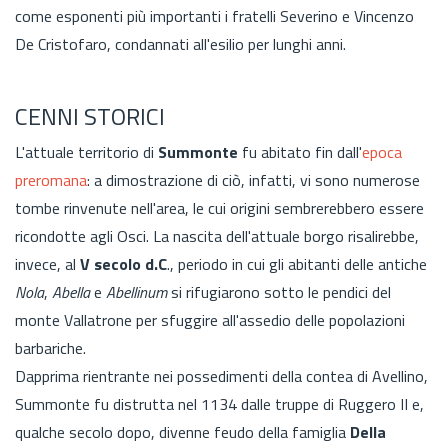
come esponenti più importanti i fratelli Severino e Vincenzo
De Cristofaro, condannati all'esilio per lunghi anni.
CENNI STORICI
L'attuale territorio di
Summonte
fu abitato fin dall'
epoca
preromana
: a dimostrazione di ciò, infatti, vi sono numerose
tombe rinvenute nell'area, le cui origini sembrerebbero essere
ricondotte agli Osci. La nascita dell'attuale borgo risalirebbe,
invece, al
V secolo d.C
., periodo in cui gli abitanti delle antiche
Nola
,
Abella
e
Abellinum
si rifugiarono sotto le pendici del
monte Vallatrone per sfuggire all'assedio delle popolazioni
barbariche.
Dapprima rientrante nei possedimenti della contea di Avellino,
Summonte fu distrutta nel 1134 dalle truppe di Ruggero II e,
qualche secolo dopo, divenne feudo della famiglia
Della