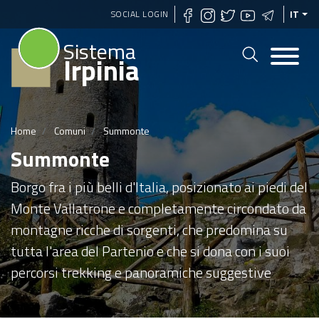
Salta
SOCIAL LOGIN
IT
al
Sistema
contenuto
Irpinia
principale
Home
Comuni
Summonte
Summonte
Borgo fra i più belli d'Italia, posizionato ai piedi del
Monte Vallatrone e completamente circondato da
montagne ricche di sorgenti, che predomina su
tutta l'area del Partenio e che si dona con i suoi
percorsi trekking e panoramiche suggestive