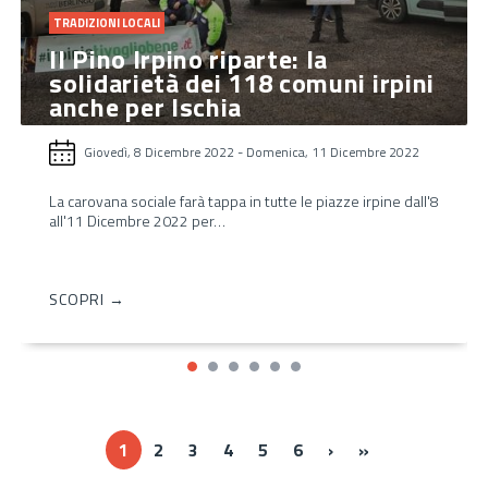
TRADIZIONI LOCALI
Il Pino Irpino riparte: la
solidarietà dei 118 comuni irpini
anche per Ischia
Giovedì, 8 Dicembre 2022
-
Domenica, 11 Dicembre 2022
La carovana sociale farà tappa in tutte le piazze irpine dall'8
all'11 Dicembre 2022 per…
SCOPRI →
Next ›
Last »
1
2
3
4
5
6
›
»